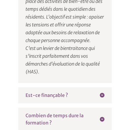
place des activités de bien-être ou des 
temps dédiés dans le quotidien des 
résidents. L'objectif est simple : apaiser 
les tensions et offrir une réponse 
adaptée aux besoins de relaxation de 
chaque personne accompagnée.
C’est un levier de bientraitance qui 
s’inscrit parfaitement dans vos 
démarches d'évaluation de la qualité 
(HAS).
Est-ce finançable ?
Do’RituelZen est en cours de 
Combien de temps dure la 
déclaration d'activité auprès de la 
formation ?
DREETS. La certification Qualiopi est 